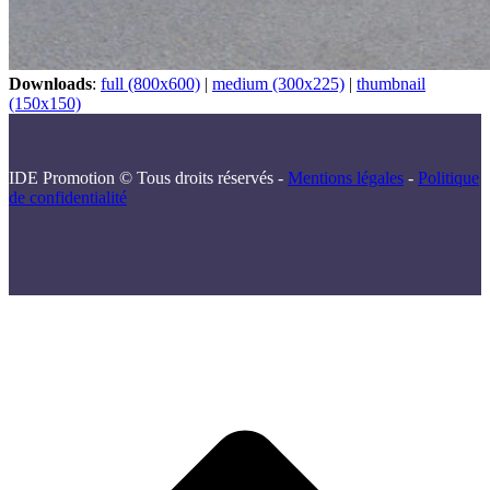
Downloads
:
full (800x600)
|
medium (300x225)
|
thumbnail
(150x150)
IDE Promotion © Tous droits réservés -
Mentions légales
-
Politique
de confidentialité