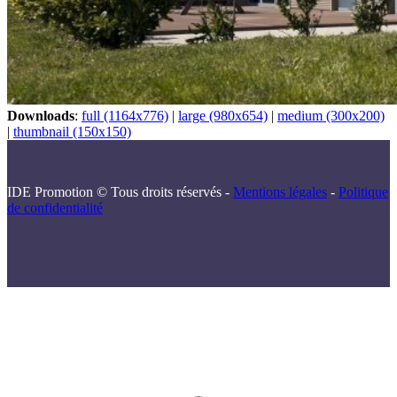
Downloads
:
full (1164x776)
|
large (980x654)
|
medium (300x200)
|
thumbnail (150x150)
IDE Promotion © Tous droits réservés -
Mentions légales
-
Politique
de confidentialité