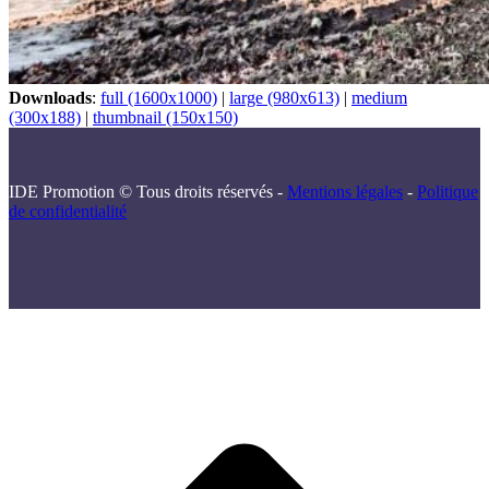
Downloads
:
full (1600x1000)
|
large (980x613)
|
medium
(300x188)
|
thumbnail (150x150)
IDE Promotion © Tous droits réservés -
Mentions légales
-
Politique
de confidentialité