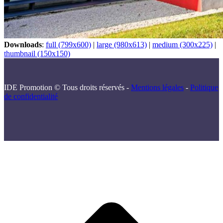
Downloads
:
full (799x600)
|
large (980x613)
|
medium (300x225)
|
thumbnail (150x150)
IDE Promotion © Tous droits réservés -
Mentions légales
-
Politique
de confidentialité