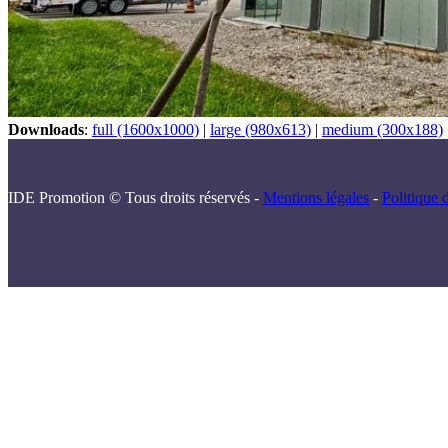
Downloads
:
full (1600x1000)
|
large (980x613)
|
medium (300x188)
IDE Promotion © Tous droits réservés -
Mentions légales
-
Politique d