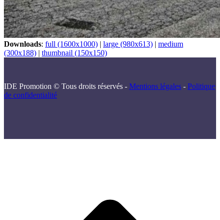
Downloads
:
full (1600x1000)
|
large (980x613)
|
medium
(300x188)
|
thumbnail (150x150)
IDE Promotion © Tous droits réservés -
Mentions légales
-
Politique
de confidentialité