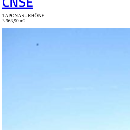
CNSE
TAPONAS - RHÔNE
3 963,90 m2